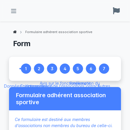
Formulaire adhérent association sportive
Form
1
2
3
4
5
6
7
Avis sur le fonctionnement
Amélioration du
Données personnelles
Fonctionnement de l'association
L'asssociation
Contact
Autres
fonctionnement
Formulaire adhérent association
sportive
Ce formulaire est destiné aux membres 
d'associations non membres du bureau de celle-ci.
